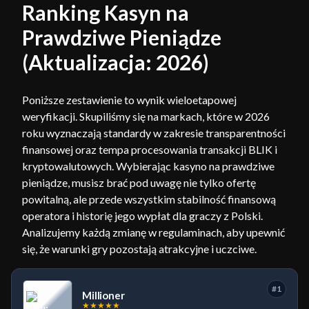
Ranking Kasyn na
Prawdziwe Pieniądze
(Aktualizacja: 2026)
Poniższe zestawienie to wynik wieloetapowej
weryfikacji. Skupiliśmy się na markach, które w 2026
roku wyznaczają standardy w zakresie transparentności
finansowej oraz tempa procesowania transakcji BLIK i
kryptowalutowych. Wybierając kasyno na prawdziwe
pieniądze, musisz brać pod uwagę nie tylko ofertę
powitalną, ale przede wszystkim stabilność finansową
operatora i historię jego wypłat dla graczy z Polski.
Analizujemy każdą zmianę w regulaminach, aby upewnić
się, że warunki gry pozostają atrakcyjne i uczciwe.
#1
Millioner
★
★
★
★
★