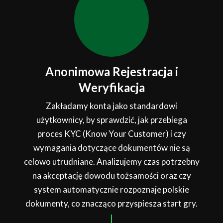
Anonimowa Rejestracja i
Weryfikacja
Zakładamy konta jako standardowi
użytkownicy, by sprawdzić, jak przebiega
proces KYC (Know Your Customer) i czy
wymagania dotyczące dokumentów nie są
celowo utrudniane. Analizujemy czas potrzebny
na akceptację dowodu tożsamości oraz czy
system automatycznie rozpoznaje polskie
dokumenty, co znacząco przyspiesza start gry.