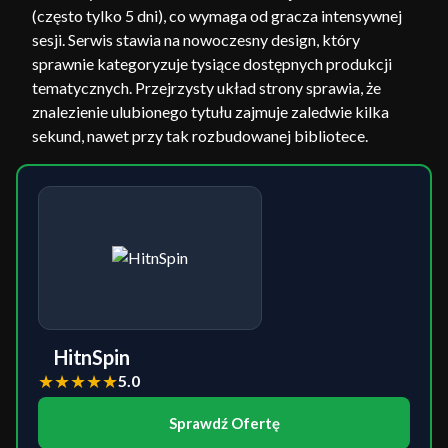
(często tylko 5 dni), co wymaga od gracza intensywnej
sesji. Serwis stawia na nowoczesny design, który
sprawnie kategoryzuje tysiące dostępnych produkcji
tematycznych. Przejrzysty układ strony sprawia, że
znalezienie ulubionego tytułu zajmuje zaledwie kilka
sekund, nawet przy tak rozbudowanej bibliotece.
HitnSpin
★
★
★
★
★
5.0
Sprawdź Ofertę