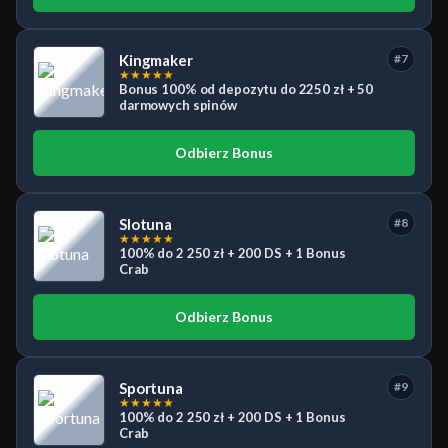
Kingmaker
#7
★
★
★
★
★
Bonus 100% od depozytu do 2250 zł + 50
darmowych spinów
Odbierz Bonus
Slotuna
#8
★
★
★
★
★
100% do 2 250 zł + 200 DS + 1 Bonus
Crab
Odbierz Bonus
Sportuna
#9
★
★
★
★
★
100% do 2 250 zł + 200 DS + 1 Bonus
Crab