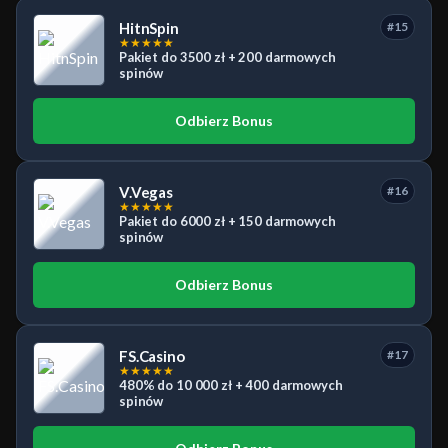
HitnSpin
#15
★
★
★
★
★
Pakiet do 3500 zł + 200 darmowych
spinów
Odbierz Bonus
V.Vegas
#16
★
★
★
★
★
Pakiet do 6000 zł + 150 darmowych
spinów
Odbierz Bonus
FS.Casino
#17
★
★
★
★
★
480% do 10 000 zł + 400 darmowych
spinów