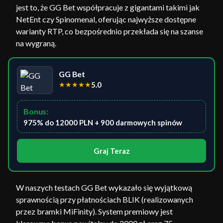
jest to, że GG Bet współpracuje z gigantami takimi jak
NetEnt czy Spinomenal, oferując najwyższe dostępne
warianty RTP, co bezpośrednio przekłada się na szanse
na wygraną.
GG Bet
★
★
★
★
★
5.0
Bonus:
975% do 12000 PLN + 900 darmowych spinów
Graj Teraz
W naszych testach GG Bet wykazało się wyjątkową
sprawnością przy płatnościach BLIK (realizowanych
przez bramki MiFinity). System premiowy jest