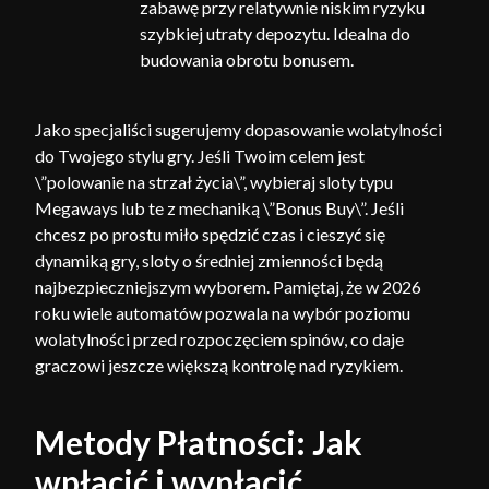
zabawę przy relatywnie niskim ryzyku
szybkiej utraty depozytu. Idealna do
budowania obrotu bonusem.
Jako specjaliści sugerujemy dopasowanie wolatylności
do Twojego stylu gry. Jeśli Twoim celem jest
\”polowanie na strzał życia\”, wybieraj sloty typu
Megaways lub te z mechaniką \”Bonus Buy\”. Jeśli
chcesz po prostu miło spędzić czas i cieszyć się
dynamiką gry, sloty o średniej zmienności będą
najbezpieczniejszym wyborem. Pamiętaj, że w 2026
roku wiele automatów pozwala na wybór poziomu
wolatylności przed rozpoczęciem spinów, co daje
graczowi jeszcze większą kontrolę nad ryzykiem.
Metody Płatności: Jak
wpłacić i wypłacić