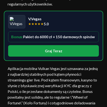
regularnych użytkowników.
V.Vegas
★
★
★
★
★
5.0
Bonus:
Pakiet do 6000 zł + 150 darmowych spinów
Graj Teraz
Aplikacja mobilna Vulkan Vegas jest uznawana za jedną
z najbardziej stabilnych pod kątem płynności
streamingu gier live. Pod kątem finansowym, kasyno to
słynie z błyskawicznej weryfikacji KYC dla graczy z
Polski, o ile przesłane dokumenty są czytelne. Bonus
powitalny jest solidny, ale to regularne \”Wheel of
Fortune\” (Koło Fortuny) i cotygodniowe doładowania