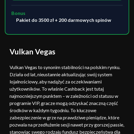
Bonus
Pakiet do 3500 zł + 200 darmowych spinów
Vulkan Vegas
Vulkan Vegas to synonim stabilności na polskim rynku.
Działa od lat, nieustannie aktualizując swój system
lojalnościowy, aby nadążyć za oczekiwaniami
użytkowników. To właśnie Cashback jest tutaj
najmocniejszym punktem – w zależności od statusu w
programie VIP, gracze mogą odzyskać znaczną część
środków w każdym tygodniu. To kluczowe
zabezpieczenie w grze na prawdziwe pieniądze, które
pozwala na przedłużenie sesji nawet przy gorszej passie,
stanowiąc swego rodzaju fundusz bezpieczeństwa dla