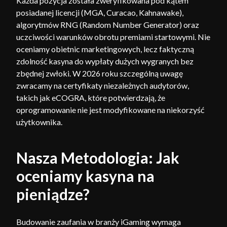
Każda pozycja została zweryfikowana pod kątem
posiadanej licencji (MGA, Curacao, Kahnawake),
algorytmów RNG (Random Number Generator) oraz
uczciwości warunków obrotu premiami startowymi. Nie
oceniamy obietnic marketingowych, lecz faktyczną
zdolność kasyna do wypłaty dużych wygranych bez
zbędnej zwłoki. W 2026 roku szczególną uwagę
zwracamy na certyfikaty niezależnych audytorów,
takich jak eCOGRA, które potwierdzają, że
oprogramowanie nie jest modyfikowane na niekorzyść
użytkownika.
Nasza Metodologia: Jak
oceniamy kasyna na
pieniądze?
Budowanie zaufania w branży iGaming wymaga