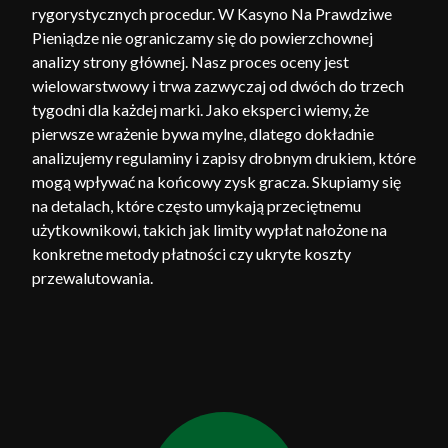
rygorystycznych procedur. W Kasyno Na Prawdziwe
Pieniądze nie ograniczamy się do powierzchownej
analizy strony głównej. Nasz proces oceny jest
wielowarstwowy i trwa zazwyczaj od dwóch do trzech
tygodni dla każdej marki. Jako eksperci wiemy, że
pierwsze wrażenie bywa mylne, dlatego dokładnie
analizujemy regulaminy i zapisy drobnym drukiem, które
mogą wpływać na końcowy zysk gracza. Skupiamy się
na detalach, które często umykają przeciętnemu
użytkownikowi, takich jak limity wypłat nałożone na
konkretne metody płatności czy ukryte koszty
przewalutowania.