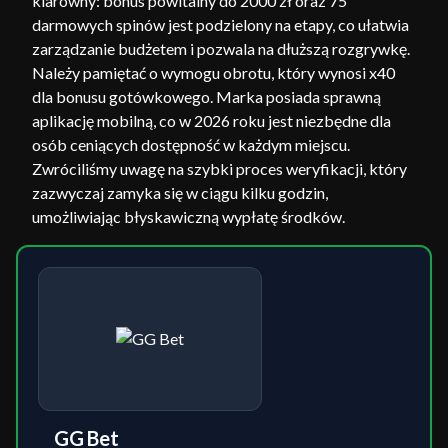
klarowny: bonus powitalny do 2000 zł oraz 75
darmowych spinów jest podzielony na etapy, co ułatwia
zarządzanie budżetem i pozwala na dłuższą rozgrywkę.
Należy pamiętać o wymogu obrotu, który wynosi x40
dla bonusu gotówkowego. Marka posiada sprawną
aplikację mobilną, co w 2026 roku jest niezbędne dla
osób ceniących dostępność w każdym miejscu.
Zwróciliśmy uwagę na szybki proces weryfikacji, który
zazwyczaj zamyka się w ciągu kilku godzin,
umożliwiając błyskawiczną wypłatę środków.
GG Bet