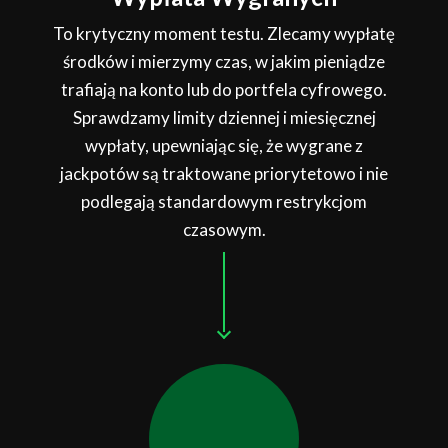
To krytyczny moment testu. Zlecamy wypłatę
środków i mierzymy czas, w jakim pieniądze
trafiają na konto lub do portfela cyfrowego.
Sprawdzamy limity dziennej i miesięcznej
wypłaty, upewniając się, że wygrane z
jackpotów są traktowane priorytetowo i nie
podlegają standardowym restrykcjom
czasowym.